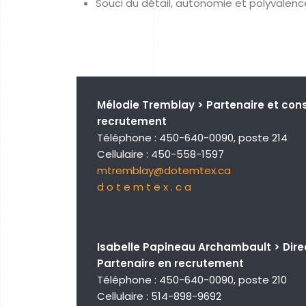
Souci du détail, autonomie et polyvalenc
Mélodie Tremblay > Partenaire et cons
recrutement
Téléphone : 450-640-0090, poste 214
Cellulaire : 450-558-1597
mtremblay@dotemtex.ca
d o t e m t e x . c a
Isabelle Papineau Archambault > Direc
Partenaire en recrutement
Téléphone : 450-640-0090, poste 210
Cellulaire : 514-898-9692