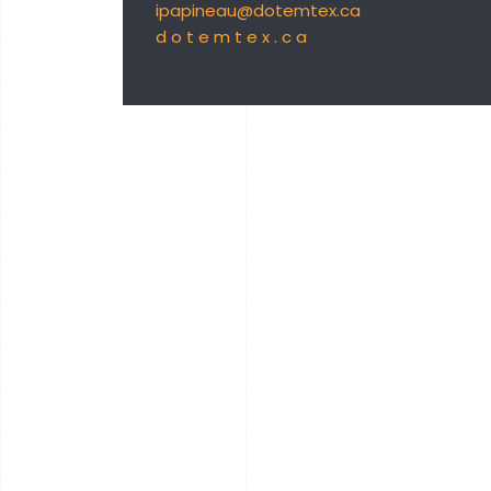
ipapineau@dotemtex.ca
d o t e m t e x . c a