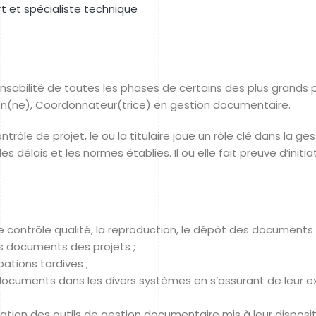
t et spécialiste technique
nsabilité de toutes les phases de certains des plus grands p
en(ne), Coordonnateur(trice) en gestion documentaire.
trôle de projet, le ou la titulaire joue un rôle clé dans la ge
élais et les normes établies. Il ou elle fait preuve d’initiati
 le contrôle qualité, la reproduction, le dépôt des documents
les documents des projets ;
ations tardives ;
s documents dans les divers systèmes en s’assurant de leur
lisation des outils de gestion documentaire mis à leur disposi