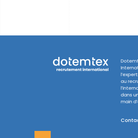
Dotemt
Internat
l’exper
au rec
l’intern
dans un
main d
Conta