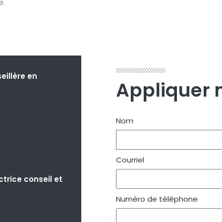
e.
eillère en
Appliquer 
Nom
Courriel
trice conseil et
Numéro de téléphone