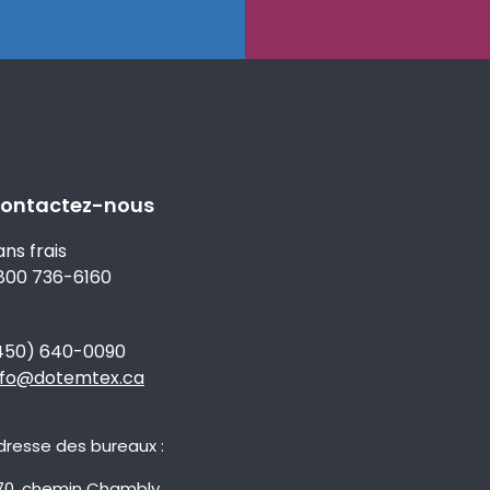
ontactez-nous
ans frais
 800 736-6160
450) 640-0090
nfo@dotemtex.ca
dresse des bureaux :
70, chemin Chambly,