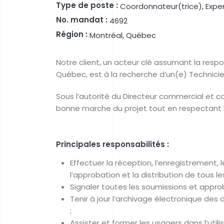
Type de poste :
Coordonnateur(trice), Exper
No. mandat :
4692
Région :
Montréal, Québec
Notre client, un acteur clé assumant la respo
Québec, est à la recherche d’un(e) Technici
Sous l’autorité du Directeur commercial et con
bonne marche du projet tout en respectant les d
Principales responsabilités :
Effectuer la réception, l’enregistrement,
l’approbation et la distribution de tous 
Signaler toutes les soumissions et approb
Tenir à jour l’archivage électronique de
;
Assister et former les usagers dans l’uti