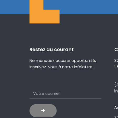
Restez au courant
C
S
Ne manquez aucune opportunité,
1
inscrivez-vous à notre infolettre.
Courriel
(
i
A
3