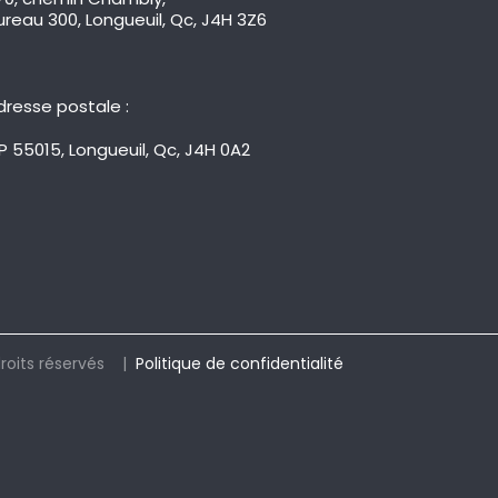
ureau 300, Longueuil, Qc, J4H 3Z6
dresse postale :
P 55015, Longueuil, Qc, J4H 0A2
roits réservés |
Politique de confidentialité